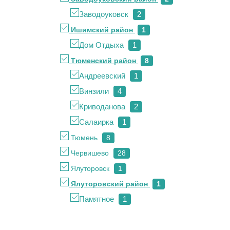
Заводоуковск
2
Ишимский район
1
Дом Отдыха
1
Тюменский район
8
Андреевский
1
Винзили
4
Криводанова
2
Салаирка
1
Тюмень
8
Червишево
28
Ялуторовск
1
Ялуторовский район
1
Памятное
1