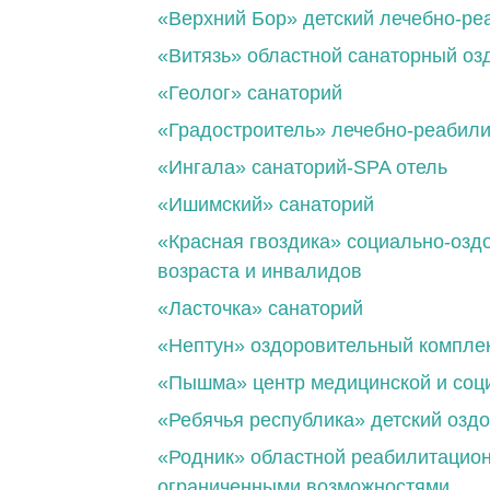
«Верхний Бор» детский лечебно-ре
«Витязь» областной санаторный оз
«Геолог» санаторий
«Градостроитель» лечебно-реабил
«Ингала» санаторий-SPA отель
«Ишимский» санаторий
«Красная гвоздика» социально-озд
возраста и инвалидов
«Ласточка» санаторий
«Нептун» оздоровительный компле
«Пышма» центр медицинской и соц
«Ребячья республика» детский озд
«Родник» областной реабилитацион
ограниченными возможностями