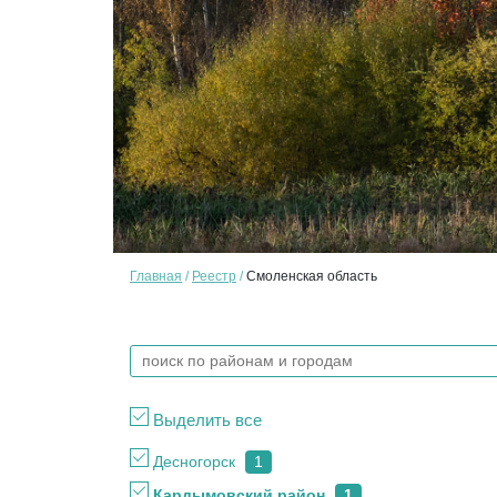
Главная
Реестр
Смоленская область
Выделить все
Десногорск
1
Кардымовский район
1