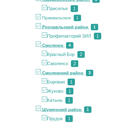
Приселье
1
Пржевальское
1
Рославльский район
1
Профилакторий ЗИЛ
1
Смоленск
4
Красный Бор
2
Смоленск
2
Смоленский район
3
Боровая
1
Жуково
1
Катынь
1
Шумячский район
1
Прудок
1