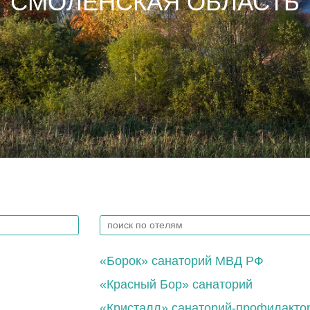
СМОЛЕНСКАЯ ОБЛАСТЬ
«Борок» санаторий МВД РФ
«Красный Бор» санаторий
«Кристалл» санаторий-профилакто