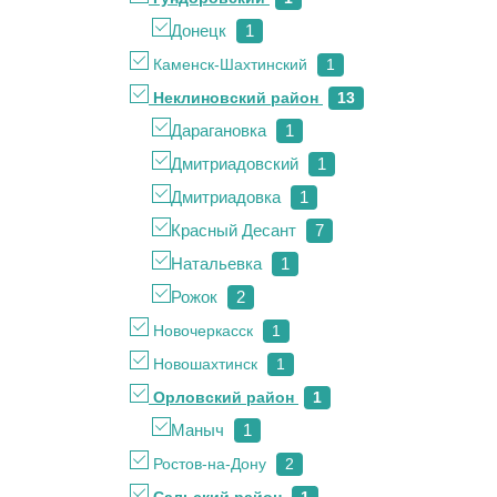
Донецк
1
Каменск-Шахтинский
1
Неклиновский район
13
Дарагановка
1
Дмитриадовcкий
1
Дмитриадовка
1
Красный Десант
7
Натальевка
1
Рожок
2
Новочеркасск
1
Новошахтинск
1
Орловский район
1
Маныч
1
Ростов-на-Дону
2