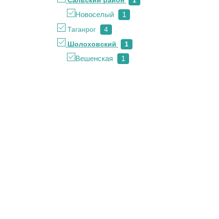
Сальский район
1
Новоселый
1
Таганрог
4
Шолоховский
1
Вешенская
1