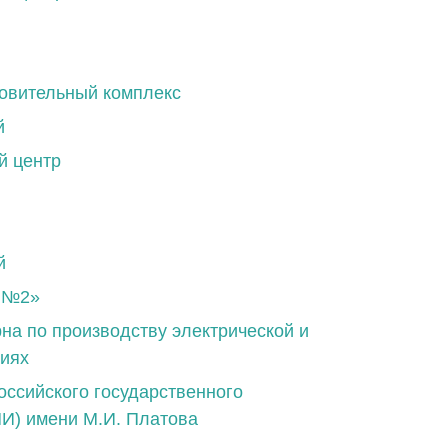
ровительный комплекс
й
й центр
й
и №2»
на по производству электрической и
циях
ссийского государственного
ПИ) имени М.И. Платова