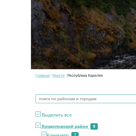
Главная
Реестр
Республика Карелия
Выделить все
Кондопожский район
9
Кончезеро
7