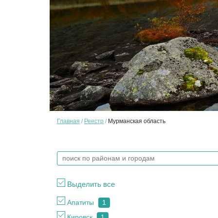
Главная
Реестр
Мурманская область
Выделить все
Апатиты
1
Кировск
1