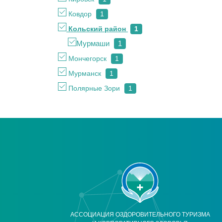
Ковдор
1
Кольский район
1
Мурмаши
1
Мончегорск
1
Мурманск
1
Полярные Зори
1
АССОЦИАЦИЯ ОЗДОРОВИТЕЛЬНОГО ТУРИЗМА