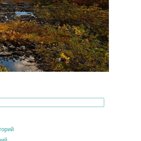
торий
рий