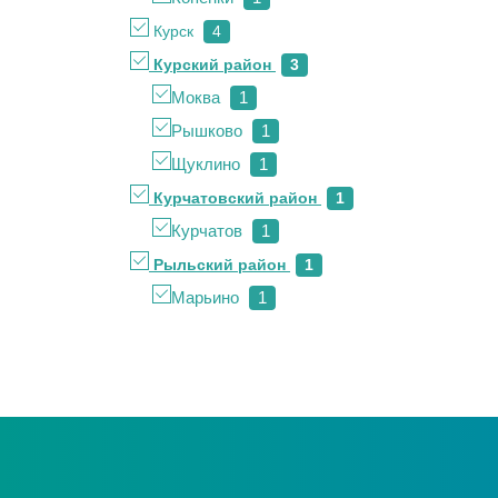
Курск
4
Курский район
3
Моква
1
Рышково
1
Щуклино
1
Курчатовский район
1
Курчатов
1
Рыльский район
1
Марьино
1