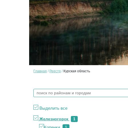
Главная
Реестр
Курская область
Выделить все
Железногорск
1
Копенки
1