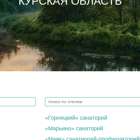
КУРСКАЯ ОБЛАСТЬ
«Горняцкий» санаторий
«Марьино» санаторий
«Маяк» санатиорий-профилакторий