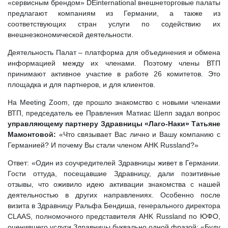
«сервисным брендом» DEinternational внешнеторговые палаты
предлагают компаниям из Германии, а также из
соответствующих стран услуги по содействию их
внешнеэкономической деятельности.
Деятельность Палат – платформа для объединения и обмена
информацией между их членами. Поэтому члены ВТП
принимают активное участие в работе 26 комитетов. Это
площадка и для партнеров, и для клиентов.
На Meeting Zoom, где прошло знакомство с новыми членами
ВТП, председатель ее Правления Матиас Шепп задал вопрос
управляющему партнеру
Здравницы «Лаго-Наки» Татьяне
Мамонтовой:
«Что связывает Вас лично и Вашу компанию с
Германией? И почему Вы стали членом AHK Russland?»
Ответ: «Один из соучредителей Здравницы живет в Германии.
Гости оттуда, посещавшие Здравницу, дали позитивные
отзывы, что оживило идею активации знакомства с нашей
деятельностью в других направлениях. Особенно после
визита в Здравницу Ральфа Бендиша, генерального директора
CLAAS, полномочного представителя AHK Russland по ЮФО,
оценившего услуги Здравницы буквально одной фразой: «Буду