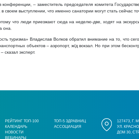
в конференции, – заместитель председателя комитета Государств
в своем выступлении, что именно санатории могут стать сейчас то
отому что люди приезжают сюда на неделю-две, ходят на экскурси
а она.
сть туризма» Владислав Волков обратил внимание на то, что сег
ранспортных объектов – аэропорт, ж/д вокзал. Но при этом бескон
– сказал эксперт.
РЕЙТИНГ ТОП-100
ТОП-5 ЗДРАВНИЦ
127473, Г.
КАЛЕНДАРЬ
АССОЦИАЦИЯ
УЛ. КРАСН
НОВОСТИ
ДОМ 30, СТ
ВЕБИНАРЫ