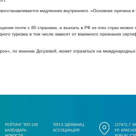
ОН.
м восстанавливается медленнее внутреннего. «Основная причина в 
щение почти с 80 странами, и въехать в РФ из этих стран можно
дного туризма в том числе зависят от взаимного признания серти
он», по мнению Догузовой, может отразиться на международных т
РЕЙТИНГ ТОП-100
ТОП-5 ЗДРАВНИЦ
127473, Г.
КАЛЕНДАРЬ
АССОЦИАЦИЯ
УЛ. КРАСН
НОВОСТИ
ДОМ 30, СТ