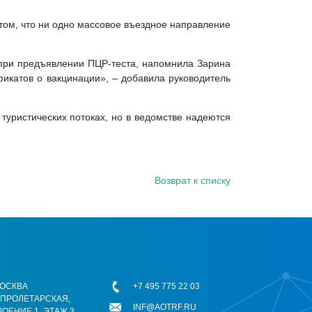
том, что ни одно массовое въездное направление
 при предъявлении ПЦР-теста, напомнила Зарина
фикатов о вакцинации», – добавила руководитель
уристических потоках, но в ведомстве надеются
Возврат к списку
 МОСКВА
+7 495 775 22 03
ОПРОЛЕТАРСКАЯ,
INF@AOTRF.RU
РОЕНИЕ 1, ЭТАЖ 3