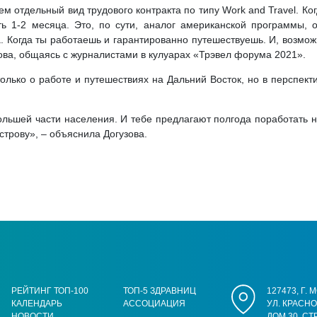
 отдельный вид трудового контракта по типу Work and Travel. Ког
ть 1-2 месяца. Это, по сути, аналог американской программы, 
. Когда ты работаешь и гарантированно путешествуешь. И, возможн
зова, общаясь с журналистами в кулуарах «Трэвел форума 2021».
 только о работе и путешествиях на Дальний Восток, но в перспек
ольшей части населения. И тебе предлагают полгода поработать на
строву», – объяснила Догузова.
РЕЙТИНГ ТОП-100
ТОП-5 ЗДРАВНИЦ
127473, Г.
КАЛЕНДАРЬ
АССОЦИАЦИЯ
УЛ. КРАСН
НОВОСТИ
ДОМ 30, СТ