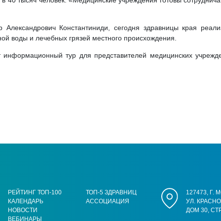
в 40 тысяч человек. «Медицинские учреждения готовы сотруднича
р Александрович Константиниди, сегодня здравницы края реали
ой воды и лечебных грязей местного происхождения.
т информационный тур для представителей медицинских учрежде
РЕЙТИНГ ТОП-100
ТОП-5 ЗДРАВНИЦ
127473, Г.
КАЛЕНДАРЬ
АССОЦИАЦИЯ
УЛ. КРАСН
НОВОСТИ
ДОМ 30, СТ
ВЕБИНАРЫ