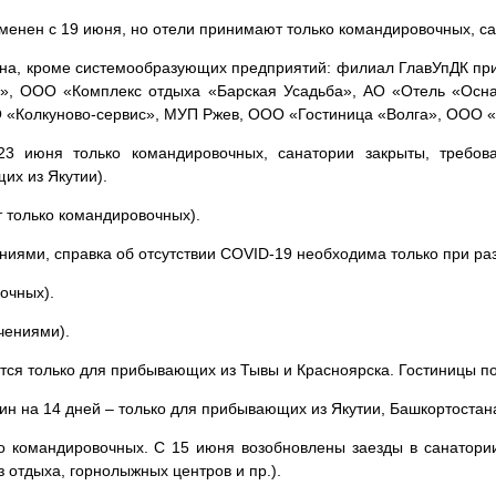
менен с 19 июня, но отели принимают только командировочных, са
ена, кроме системообразующих предприятий: филиал ГлавУпДК пр
а», ООО «Комплекс отдыха «Барская Усадьба», АО «Отель «Ос
Колкуново-сервис», МУП Ржев, ООО «Гостиница «Волга», ООО «
3 июня только командировочных, санатории закрыты, требова
их из Якутии).
 только командировочных).
ниями, справка об отсутствии COVID-19 необходима только при ра
очных).
чениями).
ся только для прибывающих из Тывы и Красноярска. Гостиницы п
ин на 14 дней – только для прибывающих из Якутии, Башкортостана
 командировочных. С 15 июня возобновлены заезды в санатории
з отдыха, горнолыжных центров и пр.).