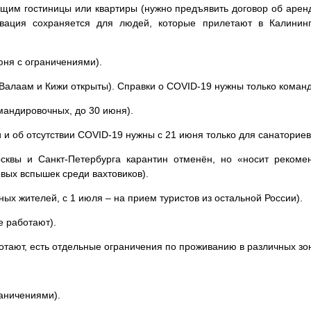
щим гостиницы или квартиры (нужно предъявить договор об аренд
вация сохраняется для людей, которые прилетают в Калинин
юня с ограничениями).
 Валаам и Кижи открыты). Справки о COVID-19 нужны только коман
мандировочных, до 30 июня).
 и об отсутствии COVID-19 нужны с 21 июня только для санаториев
вы и Санкт-Петербурга карантин отменён, но «носит рекоме
вых вспышек среди вахтовиков).
ых жителей, с 1 июля – на прием туристов из остальной России).
е работают).
отают, есть отдельные ограничения по проживанию в различных зо
аничениями).