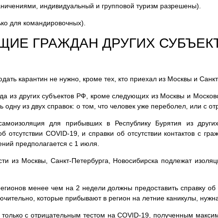
аничениями, индивидуальный и групповой туризм разрешены).
ько для командировочных).
ИЕ ГРАЖДАН ДРУГИХ СУБЪЕКТ
ать карантин не нужно, кроме тех, кто приехал из Москвы и Санкт
да из других субъектов РФ, кроме следующих из Москвы и Московс
 одну из двух справок: о том, что человек уже переболел, или с о
самоизоляция для прибывших в Республику Бурятия из други
б отсутствии СOVID-19, и справки об отсутствии контактов с г
ений предполагается с 1 июля.
ти из Москвы, Санкт-Петербурга, Новосибирска подлежат изоля
егионов менее чем на 2 недели должны предоставить справку об 
лючительно, которые прибывают в регион на летние каникулы, нужн
 только с отрицательным тестом на COVID-19, полученным максим