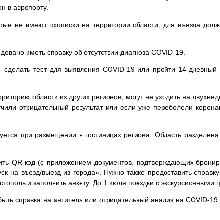
н в аэропорту.
рые не имеют прописки на территории области, для въезда долж
довано иметь справку об отсутствии диагноза COVID-19.
- сделать тест для выявления COVID-19 или пройти 14-дневный 
иторию области из других регионов, могут не уходить на двухнед
лучили отрицательный результат или если уже переболели коро
уется при размещении в гостиницах региона. Область разделена 
чить QR-код (с приложением документов, подтверждающих бронир
пуск на въезд/выезд из города». Нужно также предоставить справк
астополь и заполнить анкету. До 1 июля поездки с экскурсионными
 быть справка на антитела или отрицательный анализ на COVID-1