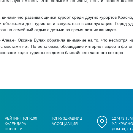
нительную емкость. Это большие объекты, есть и эконом-класс
к динамично развивающийся курорт среди других курортов Краснод
и объектами для туристов и запускаться в эксплуатацию. Город 
ван на семейный отдых с детьми во время летних каникул».
«Алеан» Оксана Булах обратила внимание на то, что несмотря на
 с местами нет. По ее словам, обошедшие интернет видео и фотогр
сновном ходят туристы из домов ближайшего частного сектора.
РЕЙТИНГ ТОП-100
ТОП-5 ЗДРАВНИЦ
127473, Г.
КАЛЕНДАРЬ
АССОЦИАЦИЯ
УЛ. КРАСН
НОВОСТИ
ДОМ 30, СТ