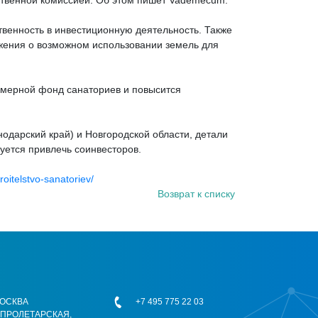
ственной комиссией. Об этом пишет Vademecum.
твенность в инвестиционную деятельность. Также
жения о возможном использовании земель для
номерной фонд санаториев и повысится
одарский край) и Новгородской области, детали
уется привлечь соинвесторов.
itelstvo-sanatoriev/
Возврат к списку
 МОСКВА
+7 495 775 22 03
ОПРОЛЕТАРСКАЯ,