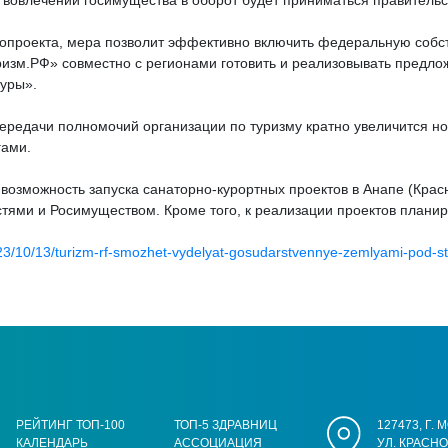
 вовлечении госимущества в оборот будет приниматься правитель
онопроекта, мера позволит эффективно включить федеральную собс
изм.РФ» совместно с регионами готовить и реализовывать предло
туры».
 передачи полномочий организации по туризму кратно увеличится 
гами.
возможность запуска санаторно-курортных проектов в Анапе (Красн
тями и Росимуществом. Кроме того, к реализации проектов планир
3/10/13/turizm-rf-smozhet-vydelyat-gosudarstvennye-zemlyami-pod-stro
РЕЙТИНГ ТОП-100
ТОП-5 ЗДРАВНИЦ
127473, Г.
КАЛЕНДАРЬ
АССОЦИАЦИЯ
УЛ. КРАСН