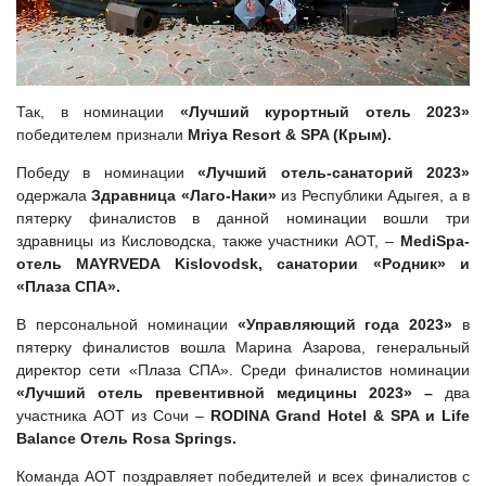
Так, в номинации
«Лучший курортный отель 2023»
победителем признали
Mriya Resort & SPA (Крым).
Победу в номинации
«Лучший отель-санаторий 2023»
одержала
Здравница «Лаго-Наки»
из Республики Адыгея, а в
пятерку финалистов в данной номинации вошли три
здравницы из Кисловодска, также участники АОТ, –
MediSpa-
отель MAYRVEDA Kislovodsk, санатории «Родник» и
«Плаза СПА».
В персональной номинации
«Управляющий года 2023»
в
пятерку финалистов вошла Марина Азарова, генеральный
директор сети «Плаза СПА». Среди финалистов номинации
«Лучший отель превентивной медицины 2023» –
два
участника АОТ из Сочи –
RODINA Grand Hotel & SPA и Life
Balance Отель Rosa Springs.
Команда АОТ поздравляет победителей и всех финалистов с