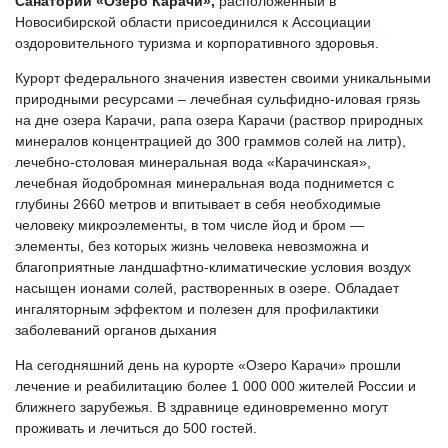
Санаторий «Озеро Карачи»,
расположенный в
Новосибирской области присоединился к Ассоциации
оздоровительного туризма и корпоративного здоровья.
Курорт федерального значения известен своими уникальными
природными ресурсами – лечебная сульфидно-иловая грязь
на дне озера Карачи, рапа озера Карачи (раствор природных
минералов концентрацией до 300 граммов солей на литр),
лечебно-столовая минеральная вода «Карачинская»,
лечебная йодобромная минеральная вода поднимется с
глубины 2660 метров и впитывает в себя необходимые
человеку микроэлементы, в том числе йод и бром —
элементы, без которых жизнь человека невозможна и
благоприятные ландшафтно-климатические условия воздух
насыщен ионами солей, растворенных в озере. Обладает
ингаляторным эффектом и полезен для профилактики
заболеваний органов дыхания
На сегодняшний день на курорте «Озеро Карачи» прошли
лечение и реабилитацию более 1 000 000 жителей России и
ближнего зарубежья. В здравнице единовременно могут
проживать и лечиться до 500 гостей.