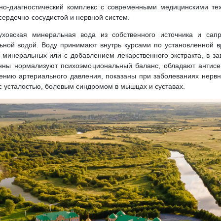
о-диагностический комплекс с современными медицинскими тех
сердечно-сосудистой и нервной систем.
ховская минеральная вода из собственного источника и сапр
ьной водой. Воду принимают внутрь курсами по установленной в
 минеральных или с добавлением лекарственного экстракта, в за
анны нормализуют психоэмоциональный баланс, обладают антисе
ению артериального давления, показаны при заболеваниях нервн
с усталостью, болевым синдромом в мышцах и суставах.