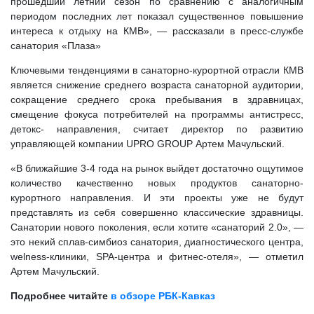
прошедший летний сезон по сравнению с аналогичным
периодом последних лет показал существенное повышение
интереса к отдыху на КМВ», — рассказали в пресс-службе
санатория «Плаза»
Ключевыми тенденциями в санаторно-курортной отрасли КМВ
является снижение среднего возраста санаторной аудитории,
сокращение среднего срока пребывания в здравницах,
смещение фокуса потребителей на программы антистресс,
детокс- направления, считает директор по развитию
управляющей компании UPRO GROUP Артем Мачульский.
«В ближайшие 3-4 года на рынок выйдет достаточно ощутимое
количество качественно новых продуктов санаторно-
курортного направления. И эти проекты уже не будут
представлять из себя совершенно классические здравницы.
Санатории нового поколения, если хотите «санаторий 2.0», —
это некий сплав-симбиоз санатория, диагностического центра,
welness-клиники, SPA-центра и фитнес-отеля», — отметил
Артем Мачульский.
Подробнее читайте
в обзоре РБК-Кавказ