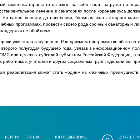
ый комплекс страны готов взять на себя часть нагрузки по те
осстановительное лечение в санаториях после коронавируса долж
. Но важно донести до населения, большая часть которого мало
бных программах, провести своего рода срочный санаторный ликб
 поддержки не обойтись».
ддержки уже стала запущенная Ростуризмом программа кешбэка на т
о второго полугодия будущего года, увязав в информационном по
ОМС или целевых субсидий субъектам Российской Федерации, в 
 работников, учителей и других социальных групп, сделали бы п
ная реабилитация может стать «одним из ключевых преимуществ 
РЕЙТИНГ ТОП-100
ТОП-5 ЗДРАВНИЦ
127473, Г.