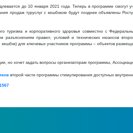
длевается до 10 января 2021 года. Теперь в программе смогут уч
ания продаж туруслуг с кешбэком будут позднее объявлены Росту
го туризма и корпоративного здоровья совместно с Федеральн
м разъяснениям правил, условий и технических нюансов второ
й кешбэк) для ключевых участников программы – объектов размеще
нции, но хочет задать вопросы организаторам программы, Ассоциа
иков
второй части программы стимулирования доступных внутренни
1567