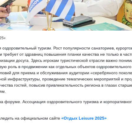
25»
оздоровительный туризм. Рост популярности санаториев, курортов
 требует от здравниц повышения планки качества не только в част
изации досуга. Здесь игрокам туристической отрасли важно понима
ую роль в продвижении как отдельных объектов оздоровительного т
словий для приема и обслуживания аудитории «серебряного поколе
ьной инфраструктуры, проведение тематических мероприятий и п
ества гостей, повысив привлекательность региона в глазах старше
ям.
 на форуме. Ассоциация оздоровительного туризма и корпоративн
следить на официальном сайте
«Отдых Leisure 2025»