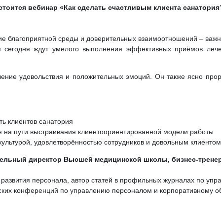
остоится вебинар «Как сделать счастливым клиента санатори
ание благоприятной среды и доверительных взаимоотношений – важ
я сегодня ждут умелого выполнения эффективных приёмов лечен
ение удовольствия и положительных эмоций. Он также ясно про
ть клиентов санатория
я на пути выстраивания клиентоориентированной модели работы
культурой, удовлетворённостью сотрудников и довольным клиентом
тельный директор Высшей медицинской школы, бизнес-тренер
и развития персонала, автор статей в профильных журналах по уп
ских конференций по управлению персоналом и корпоративному о