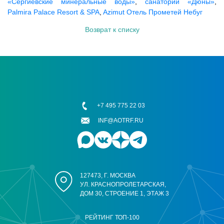
«Сергиевские минеральные воды»
,
санаторий «Дюны»
,
Palmira Palace Resort & SPA
,
Azimut Отель Прометей Небуг
Возврат к списку
+7 495 775 22 03
INF@AOTRF.RU
127473, Г. МОСКВА
УЛ. КРАСНОПРОЛЕТАРСКАЯ,
ДОМ 30, СТРОЕНИЕ 1, ЭТАЖ 3
РЕЙТИНГ ТОП-100