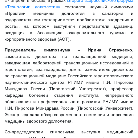
27 апреля в Москве, в рамках
Второго всероссийского форума
«Технологии долголетия»
состоялся научный симпозиум
«Практики медицины долголетия в санатории и
оздоровительном гостеприимстве: проблематика внедрения и
роста», на котором выступили представители здравниц,
входящих в Ассоциацию оздоровительного туризма и
корпоративного здоровья (АОТ).
Председатель симпозиума – Ирина Стражеско,
заместитель директора по трансляционной медицине,
заведующая лабораторией трансляционных исследований в
геронтологии, врач-кардиолог, д.м.н., заместитель директора
по трансляционной медицине Российского геронтологического
научно-клинического центра РНИМУ имени Н.И. Пирогова
Минздрава России (Пироговский Университет), профессор
кафедры болезней старения института непрерывного
образования и профессионального развития РНИМУ имени
Н.И. Пирогова Минздрава России (Пироговский Университет).
Эксперт сделала обзор современного состояния и перспектив
медицины здорового долголетия.
Со-председателем симпозиума выступил медицинский