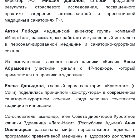
директор АОТ
Михаил Данилов
, который представил
результаты отраслевого исследования, посвященного
практике внедрения антивозрастной и превентивной
медицины в санаториях РФ.
Антон Лобода
, медицинский директор группы компаний
«ИнертГаз», рассказал, как работает искусственный интеллект
в персонализированной медицине и санаторно-курортном
секторе.
Из выступления главного врача клиники «Кивач»
Анны
Абрамович
участники узнали о 4P-подходе, который
применяется на практике в здравнице.
Елена Давыдова
, главный врач санатория «Кристалл» (г.
Сочи) поделилась принципом «конструктора» в современном
санаторно-курортном лечении, когда успешно сочетаются
традиции и инновации.
Со-основатель, акционер, член Совета директоров Курортной
клиники Здравница «Лаго-Наки» (Республика Адыгея)
Анна
Овсяницкая
развенчала мифы персонального подхода в
программах превентивной медицины и здорового долголетия