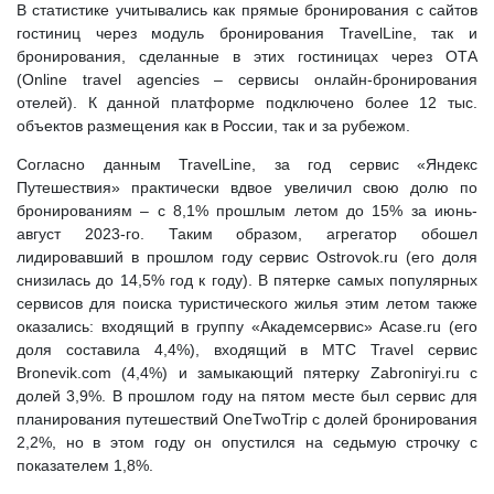
В статистике учитывались как прямые бронирования с сайтов
гостиниц через модуль бронирования TravelLine, так и
бронирования, сделанные в этих гостиницах через ОТА
(Online travel agencies – сервисы онлайн-бронирования
отелей). К данной платформе подключено более 12 тыс.
объектов размещения как в России, так и за рубежом.
Согласно данным TravelLine, за год сервис «Яндекс
Путешествия» практически вдвое увеличил свою долю по
бронированиям – с 8,1% прошлым летом до 15% за июнь-
август 2023-го. Таким образом, агрегатор обошел
лидировавший в прошлом году сервис Ostrovok.ru (его доля
снизилась до 14,5% год к году). В пятерке самых популярных
сервисов для поиска туристического жилья этим летом также
оказались: входящий в группу «Академсервис» Acase.ru (его
доля составила 4,4%), входящий в МТС Travel сервис
Bronevik.com (4,4%) и замыкающий пятерку Zabroniryi.ru с
долей 3,9%. В прошлом году на пятом месте был сервис для
планирования путешествий OneTwoTrip с долей бронирования
2,2%, но в этом году он опустился на седьмую строчку с
показателем 1,8%.