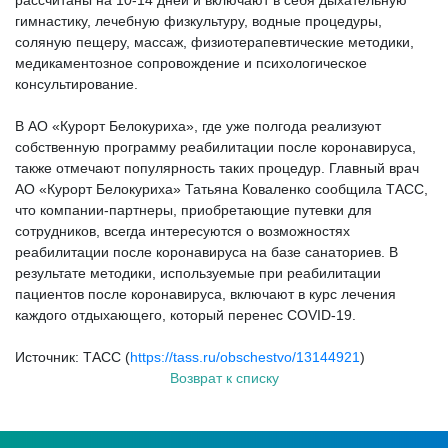
рассчитаны на 10-14 дней и включают в себя дыхательную
гимнастику, лечебную физкультуру, водные процедуры,
соляную пещеру, массаж, физиотерапевтические методики,
медикаментозное сопровождение и психологическое
консультирование.
В АО «Курорт Белокуриха», где уже полгода реализуют
собственную программу реабилитации после коронавируса,
также отмечают популярность таких процедур. Главный врач
АО «Курорт Белокуриха» Татьяна Коваленко сообщила ТАСС,
что компании-партнеры, приобретающие путевки для
сотрудников, всегда интересуются о возможностях
реабилитации после коронавируса на базе санаториев. В
результате методики, используемые при реабилитации
пациентов после коронавируса, включают в курс лечения
каждого отдыхающего, который перенес COVID-19.
Источник: ТАСС (
https://tass.ru/obschestvo/13144921
)
Возврат к списку