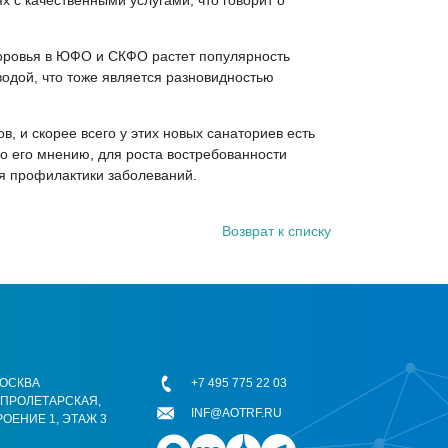
 с качественными услугами, что говорит о
доровья в ЮФО и СКФО растет популярность
одой, что тоже является разновидностью
, и скорее всего у этих новых санаториев есть
По его мнению, для роста востребованности
я профилактики заболеваний.
Возврат к списку
 МОСКВА
+7 495 775 22 03
ОПРОЛЕТАРСКАЯ,
INF@AOTRF.RU
РОЕНИЕ 1, ЭТАЖ 3