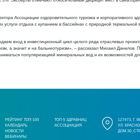
5%. Эксперты отмечают относительный дефицит мест в санаториях
ектора Ассоциации оздоровительного туризма и корпоративного з
х услуги отдыха с купанием в бассейнах с природной термальной в
даем вход в инвестиционный цикл целого ряда отраслевых проектов
зм, а значит и на бальнеотуризм», – рассказал Михаил Данилов. 
ниматься популяризацией минеральных вод и их возможностей дл
РЕЙТИНГ ТОП-100
ТОП-5 ЗДРАВНИЦ
127473, Г.
КАЛЕНДАРЬ
АССОЦИАЦИЯ
УЛ. КРАСН
НОВОСТИ
ДОМ 30, СТ
ВЕБИНАРЫ