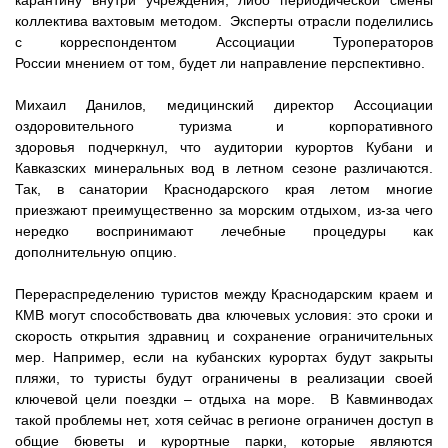
карантину внутри учреждения, либо периодической смены
коллектива вахтовым методом.
Эксперты отрасли поделились
с корреспондентом
Ассоциации Туроператоров
России
мнением от том, будет ли направление перспективно.
Михаил Данилов
, медицинский директор Ассоциации
оздоровительного туризма и корпоративного
здоровья подчеркнул, что аудитории курортов Кубани и
Кавказских минеральных вод в летном сезоне различаются.
Так, в санатории Краснодарского края летом многие
приезжают преимущественно за морским отдыхом, из-за чего
нередко воспринимают лечебные процедуры как
дополнительную опцию.
Перераспределению туристов между Краснодарским краем и
КМВ могут способствовать два ключевых условия: это сроки и
скорость открытия здравниц и сохранение ограничительных
мер. Например, если на кубанских курортах будут закрыты
пляжи, то туристы будут ограничены в реализации своей
ключевой цели поездки – отдыха на море. В Кавминводах
такой проблемы нет, хотя сейчас в регионе ограничен доступ в
общие бюветы и курортные парки, которые являются