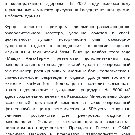
и корпоративного здоровья. В 2022 году всесезонному
термальному комплексу присуждена Государственная премия
в области туризма.
Курорт является примером динамично-развивающегося
оздоровительного кластера, успешно сочетая в своей
деятельности лучший исторический опыт санаторно-
курортного отдыха с передовыми технологии сервиса,
медицины и технической базы. В конце ноября этого года
«Машук Аква-Терм» презентовал дополнительный вид
оздоровительного отдыха для гостей курорта - современный
велнес-центр, расширивший уникальные бальнеологические и
спа-возможности рекреации и отдыха, доступные гостям и
жителям КавМинВод. Велнес-центр позволит совмещать
отдых, оздоровление и уходовые процедуры. На 8000 м2
здесь создан единственный на Кавказских Минеральных Водах
всесезонный термальный комплекс, а также современный
фитнес-клуб и центр эстетических и SPA-услуг, открытые
уличные пространства для тренировок, отдыха и
оздоровления. Участие в открытии приняли заместитель
полномочного представителя Президента России в СКФО
Владимир Надыкто и губернатор Ставропольского края