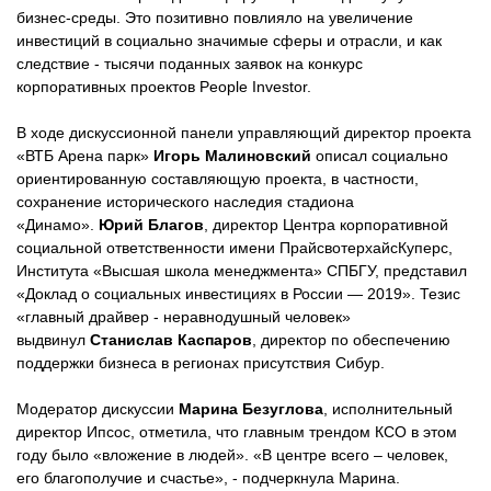
бизнес-среды. Это позитивно повлияло на увеличение
инвестиций в социально значимые сферы и отрасли, и как
следствие - тысячи поданных заявок на конкурс
корпоративных проектов People Investor.
В ходе дискуссионной панели управляющий директор проекта
«ВТБ Арена парк»
Игорь Малиновский
описал социально
ориентированную составляющую проекта, в частности,
сохранение исторического наследия стадиона
«Динамо».
Юрий Благов
, директор Центра корпоративной
социальной ответственности имени ПрайсвотерхайсКуперс,
Института «Высшая школа менеджмента» СПБГУ, представил
«Доклад о социальных инвестициях в России — 2019». Тезис
«главный драйвер - неравнодушный человек»
выдвинул
Станислав Каспаров
, директор по обеспечению
поддержки бизнеса в регионах присутствия Сибур.
Модератор дискуссии
Марина Безуглова
, исполнительный
директор Ипсос, отметила, что главным трендом КСО в этом
году было «вложение в людей». «В центре всего – человек,
его благополучие и счастье», - подчеркнула Марина.