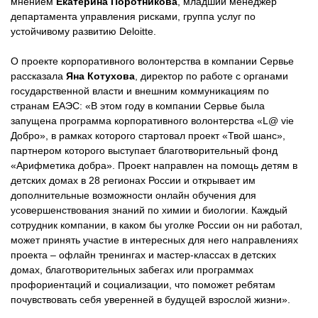
мнением
Екатерина Поротникова
, младший менеджер
департамента управления рисками, группа услуг по
устойчивому развитию Deloitte.
О проекте корпоративного волонтерства в компании Сервье
рассказала
Яна Котухова
, директор по работе с органами
государственной власти и внешним коммуникациям по
странам ЕАЭС: «В этом году в компании Сервье была
запущена программа корпоративного волонтерства «L@ vie
Добро», в рамках которого стартовал проект «Твой шанс»,
партнером которого выступает благотворительный фонд
«Арифметика добра». Проект направлен на помощь детям в
детских домах в 28 регионах России и открывает им
дополнительные возможности онлайн обучения для
усовершенствования знаний по химии и биологии. Каждый
сотрудник компании, в каком бы уголке России он ни работал,
может принять участие в интересных для него направлениях
проекта – офлайн тренингах и мастер-классах в детских
домах, благотворительных забегах или программах
профориентаций и социализации, что поможет ребятам
почувствовать себя уверенней в будущей взрослой жизни».