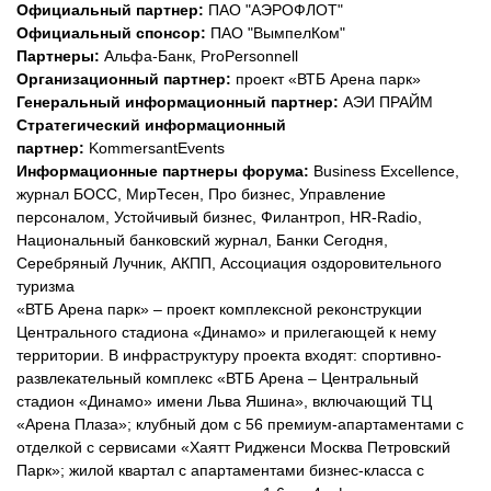
Официальный партнер:
ПАО "АЭРОФЛОТ"
Официальный спонсор:
ПАО "ВымпелКом"
Партнеры:
Альфа-Банк, ProPersonnell
Организационный партнер:
проект «ВТБ Арена парк»
Генеральный информационный партнер:
АЭИ ПРАЙМ
Стратегический информационный
партнер:
KommersantEvents
Информационные партнеры форума:
Business Exсellence,
журнал БОСС, МирТесен, Про бизнес, Управление
персоналом, Устойчивый бизнес, Филантроп, HR-Radio,
Национальный банковский журнал, Банки Сегодня,
Серебряный Лучник, АКПП, Ассоциация оздоровительного
туризма
«ВТБ Арена парк» – проект комплексной реконструкции
Центрального стадиона «Динамо» и прилегающей к нему
территории. В инфраструктуру проекта входят: спортивно-
развлекательный комплекс «ВТБ Арена – Центральный
стадион «Динамо» имени Льва Яшина», включающий ТЦ
«Арена Плаза»; клубный дом с 56 премиум-апартаментами с
отделкой с сервисами «Хаятт Ридженси Москва Петровский
Парк»; жилой квартал с апартаментами бизнес-класса с