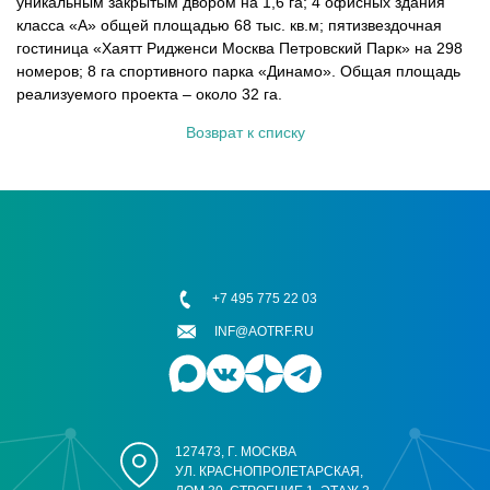
уникальным закрытым двором на 1,6 га; 4 офисных здания
класса «А» общей площадью 68 тыс. кв.м; пятизвездочная
гостиница «Хаятт Ридженси Москва Петровский Парк» на 298
номеров; 8 га спортивного парка «Динамо». Общая площадь
реализуемого проекта – около 32 га.
Возврат к списку
+7 495 775 22 03
INF@AOTRF.RU
127473, Г. МОСКВА
УЛ. КРАСНОПРОЛЕТАРСКАЯ,