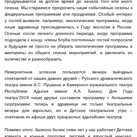
продумывается за долгое время до начала того или иного
сезона. Мы стараемся приурочить наши событийные сезоны к
федеральным программам или праздникам. Особый интерес
у гостей вызвали, например, экологические программы, когда
наше здравница присоединилась к Году экологии в России.
Осенью после летнего длинного периода, когда программа
подходила к концу, члены Клуба постоянных гостей попросили
в будущем не просто не убирать экологические программы и
викторины из общего списка мероприятий, а увеличить их
количество и разнообразить.
Невероятным успехом пользуются вечера выездных
спектаклей от наших давних друзей – Русского драматического
театра имени А.С. Пушкина и Камерного музыкального театра
Республики Адыгея имени А.А. Ханаху. Для Года
театра’2019 наши друзья составили программу с большими
сюрпризами: теперь в здравнице не только театральные
вечера для взрослых, но и Детское театральное утро –
спектакли из афиши двух прекрасных адыгейских театров.
Помимо этого, базисно более семи лет у нас работает Детская
комната и конные прогулки, детский и взрослый кинозал,