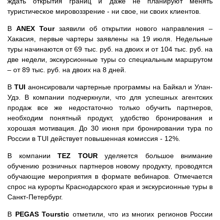
ждать открытия границ и даже не планируют менять
туристическое мировоззрение - ни свое, ни своих клиентов.
В
ANEX Tour
заявили об открытии нового направления –
Хакасия, первые чартеры заявлены на 19 июля. Недельные
туры начинаются от 69 тыс. руб. на двоих и от 104 тыс. руб. на
две недели, экскурсионные туры со специальным маршрутом
– от 89 тыс. руб. на двоих на 8 дней.
В
TUI
анонсировали чартерные программы на Байкал и Улан-
Удэ. В компании подчеркнули, что для успешных агентских
продаж все же недостаточно только обучить партнеров,
необходим понятный продукт, удобство бронирования и
хорошая мотивация. До 30 июня при бронировании тура по
России в TUI действует повышенная комиссия - 12%.
В компании
TEZ TOUR
уделяется большое внимание
обучению розничных партнеров новому продукту, проводятся
обучающие мероприятия в формате вебинаров. Отмечается
спрос на курорты Краснодарского края и экскурсионные туры в
Санкт-Петербург.
В
PEGAS Tourstic
отметили, что из многих регионов России