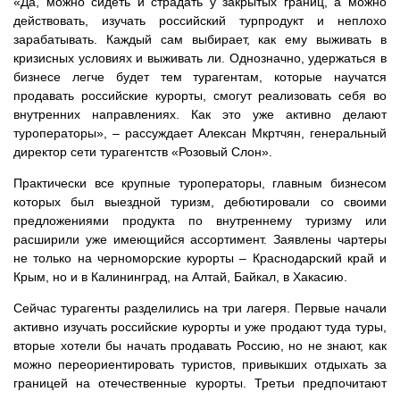
«Да, можно сидеть и страдать у закрытых границ, а можно
действовать, изучать российский турпродукт и неплохо
зарабатывать. Каждый сам выбирает, как ему выживать в
кризисных условиях и выживать ли. Однозначно, удержаться в
бизнесе легче будет тем турагентам, которые научатся
продавать российские курорты, смогут реализовать себя во
внутренних направлениях. Как это уже активно делают
туроператоры», – рассуждает Алексан Мкртчян, генеральный
директор сети турагентств «Розовый Слон».
Практически все крупные туроператоры, главным бизнесом
которых был выездной туризм, дебютировали со своими
предложениями продукта по внутреннему туризму или
расширили уже имеющийся ассортимент. Заявлены чартеры
не только на черноморские курорты – Краснодарский край и
Крым, но и в Калининград, на Алтай, Байкал, в Хакасию.
Сейчас турагенты разделились на три лагеря. Первые начали
активно изучать российские курорты и уже продают туда туры,
вторые хотели бы начать продавать Россию, но не знают, как
можно переориентировать туристов, привыкших отдыхать за
границей на отечественные курорты. Третьи предпочитают