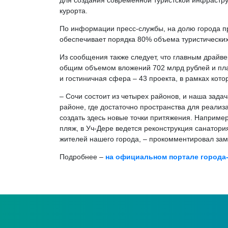
для создания современной туристской инфрастру
курорта.
По информации пресс-службы, на долю города пр
обеспечивает порядка 80% объема туристических
Из сообщения также следует, что главным драй
общим объемом вложений 702 млрд рублей и пла
и гостиничная сфера – 43 проекта, в рамках кот
– Сочи состоит из четырех районов, и наша зада
районе, где достаточно пространства для реали
создать здесь новые точки притяжения. Например
пляж, в Уч-Дере ведется реконструкция санатор
жителей нашего города, – прокомментировал зам
Подробнее –
на официальном портале города