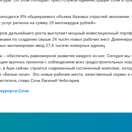
ктуры. Об этом сообщает пресс-служба Администрации Сочи в пу
иходится 8% общекраевого объема базовых отраслей экономики, ч
 услуг региона на сумму 19 миллиардов рублей».
вером дальнейшего роста выступает мощный инвестиционный портф
нами по созданию свыше 24 тысяч новых рабочих мест. Доминиру
орых запланирован ввод 27,6 тысячи номерных единиц.
ча – обеспечить равномерное развитие каждого из них. Сегодня м
зации крупных проектов с соблюдением всех градостроительных нор
, в Аше сейчас строится современный гостиничный комплекс, котор
ия «Белые ночи». Это новые рабочие места, качественный сервис и
еститель главы Сочи Евгений Чеботарев.
-курорта Сочи