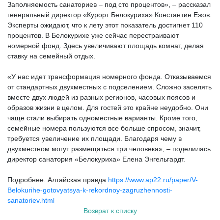
Заполняемость санаториев – под сто процентов», – рассказал
генеральный директор «Курорт Белокуриха» Константин Ежов.
Эксперты ожидают, что к лету этот показатель достигнет 110
процентов. В Белокурихе уже сейчас перестраивают
номерной фонд. Здесь увеличивают площадь комнат, делая
ставку на семейный отдых.
«У нас идет трансформация номерного фонда. Отказываемся
от стандартных двухместных с подселением. Сложно заселять
вместе двух людей из разных регионов, часовых поясов и
образов жизни в целом. Для гостей это крайне неудобно. Они
чаще стали выбирать одноместные варианты. Кроме того,
семейные номера пользуются все больше спросом, значит,
требуется увеличение их площади. Благодаря чему в
двухместном могут размещаться три человека», – поделилась
директор санатория «Белокуриха» Елена Энгельгардт.
Подробнее: Алтайская правда
https://www.ap22.ru/paper/V-
Belokurihe-gotovyatsya-k-rekordnoy-zagruzhennosti-
sanatoriev.html
Возврат к списку