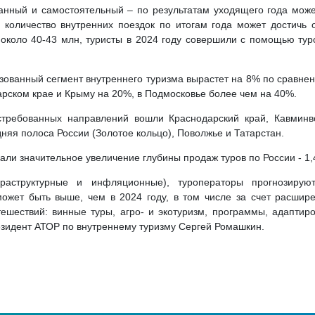
анный и самостоятельный – по результатам уходящего года может
 количество внутренних поездок по итогам года может достичь 
около 40-43 млн, туристы в 2024 году совершили с помощью туро
низованный сегмент внутреннего туризма вырастет на 8% по сравне
арском крае и Крыму на 20%, в Подмосковье более чем на 40%.
требованных направлений вошли Краснодарский край, Кавминво
няя полоса России (Золотое кольцо), Поволжье и Татарстан.
али значительное увеличение глубины продаж туров по России - 1,
аструктурные и инфляционные), туроператоры прогнозирую
жет быть выше, чем в 2024 году, в том числе за счет расшире
ешествий: винные туры, агро- и экотуризм, программы, адапти
езидент АТОР по внутреннему туризму Сергей Ромашкин.