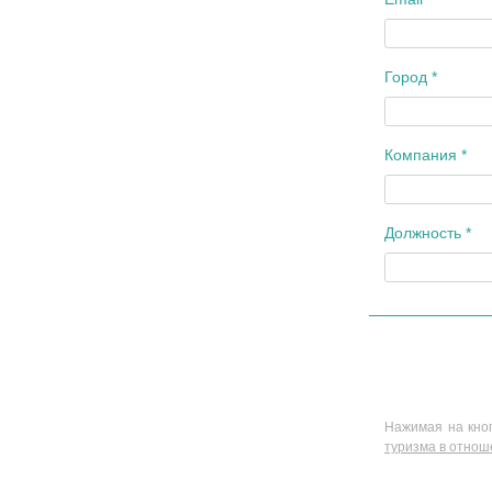
Город *
Компания *
Должность *
Нажимая на кноп
туризма в отно