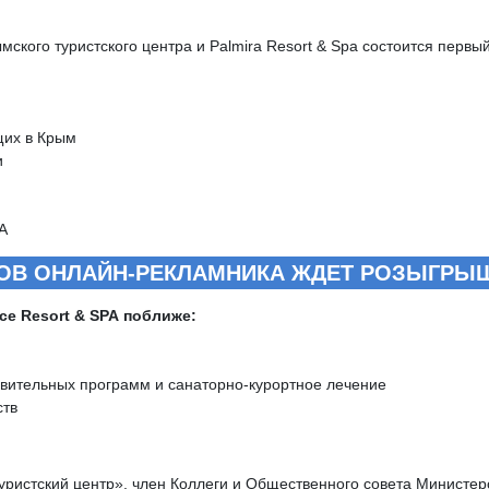
мского туристского центра и Palmira Resort & Spa состоится первы
щих в Крым
и
PA
ОВ ОНЛАЙН-РЕКЛАМНИКА ЖДЕТ РОЗЫГРЫШ
ce Resort & SPA поближе:
вительных программ и санаторно-курортное лечение
ств
уристский центр», член Коллеги и Общественного совета Министерс