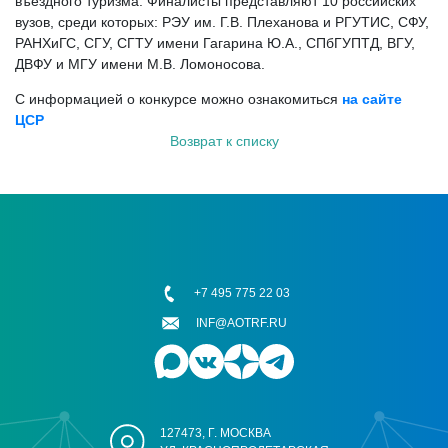
въездного туризма. Финалисты представляют 10 российских
вузов, среди которых: РЭУ им. Г.В. Плеханова и РГУТИС, СФУ,
РАНХиГС, СГУ, СГТУ имени Гагарина Ю.А., СПбГУПТД, ВГУ,
ДВФУ и МГУ имени М.В. Ломоносова.
С информацией о конкурсе можно ознакомиться
на сайте
ЦСР
Возврат к списку
+7 495 775 22 03
INF@AOTRF.RU
127473, Г. МОСКВА