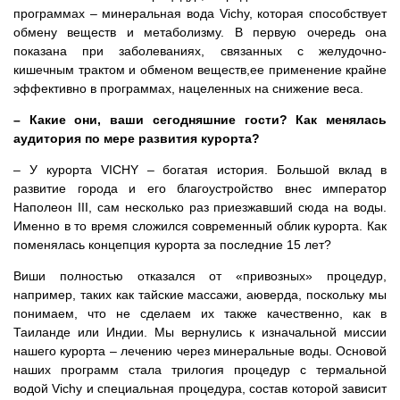
программах – минеральная вода Vichy, которая способствует
обмену веществ и метаболизму. В первую очередь она
показана при заболеваниях, связанных с желудочно-
кишечным трактом и обменом веществ,ее применение крайне
эффективно в программах, нацеленных на снижение веса.
– Какие они, ваши сегодняшние гости? Как менялась
аудитория по мере развития курорта?
– У курорта VICHY – богатая история. Большой вклад в
развитие города и его благоустройство внес император
Наполеон III, сам несколько раз приезжавший сюда на воды.
Именно в то время сложился современный облик курорта. Как
поменялась концепция курорта за последние 15 лет?
Виши полностью отказался от «привозных» процедур,
например, таких как тайские массажи, аюверда, поскольку мы
понимаем, что не сделаем их также качественно, как в
Таиланде или Индии. Мы вернулись к изначальной миссии
нашего курорта – лечению через минеральные воды. Основой
наших программ стала трилогия процедур с термальной
водой Vichy и специальная процедура, состав которой зависит