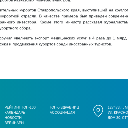
рортов Кавказских Минеральных Вод.
ительных курортов Ставропольского края, выступивший на кругл
-курортной отрасли. В качестве примера был приведен современ
ранного инвестора. Кроме этого министр рассказал журналиста
урортного сбора.
ручил увеличить экспорт медицинских услуг в 4 раза до 1 млр
жки и продвижения курортов среди иностранных туристов.
РЕЙТИНГ ТОП-100
ТОП-5 ЗДРАВНИЦ
127473, Г.
КАЛЕНДАРЬ
АССОЦИАЦИЯ
УЛ. КРАСН
НОВОСТИ
ДОМ 30, СТ
ВЕБИНАРЫ