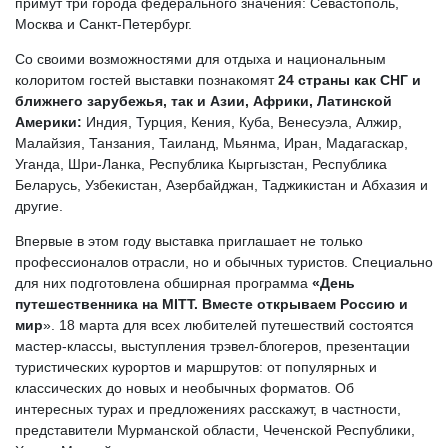
примут три города федерального значения: Севастополь,
Москва и Санкт-Петербург.
Со своими возможностями для отдыха и национальным
колоритом гостей выставки познакомят
2
4 страны
как СНГ и
ближнего зарубежья, так и Азии, Африки, Латинской
Америки:
Индия, Турция, Кения, Куба, Венесуэла, Алжир,
Малайзия, Танзания, Таиланд, Мьянма, Иран, Мадагаскар,
Уганда, Шри-Ланка, Республика Кыргызстан, Республика
Беларусь, Узбекистан, Азербайджан, Таджикистан и Абхазия и
другие.
Впервые в этом году выставка приглашает не только
профессионалов отрасли, но и обычных туристов. Специально
для них подготовлена обширная программа
«День
путешественника на МITT. Вместе открываем Россию
и
мир
». 18 марта для всех любителей путешествий состоятся
мастер-классы, выступления трэвел-блогеров, презентации
туристических курортов и маршрутов: от популярных и
классических до новых и необычных форматов. Об
интересных турах и предложениях расскажут, в частности,
представители Мурманской области, Чеченской Республики,