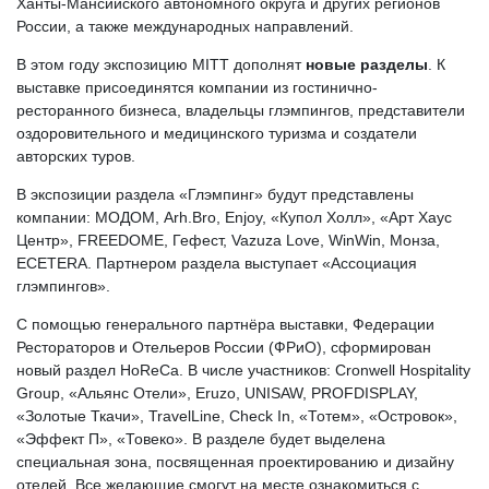
Ханты-Мансийского автономного округа и других регионов
России, а также международных направлений.
В этом году экспозицию MITT дополнят
новые раздел
ы
. К
выставке присоединятся компании из гостинично-
ресторанного бизнеса, владельцы глэмпингов, представители
оздоровительного и медицинского туризма и создатели
авторских туров.
В экспозиции раздела «Глэмпинг» будут представлены
компании: МОДОМ, Arh.Bro, Enjoy, «Купол Холл», «Арт Хаус
Центр», FREEDOME, Гефест, Vazuza Love, WinWin, Монза,
ECETERA. Партнером раздела выступает «Ассоциация
глэмпингов».
С помощью генерального партнёра выставки, Федерации
Рестораторов и Отельеров России (ФРиО), сформирован
новый раздел HoReCa. В числе участников: Cronwell Hospitality
Group, «Альянс Отели», Eruzo, UNISAW, PROFDISPLAY,
«Золотые Ткачи», TravelLine, Check In, «Тотем», «Островок»,
«Эффект П», «Товеко». В разделе будет выделена
специальная зона, посвященная проектированию и дизайну
отелей. Все желающие смогут на месте ознакомиться с