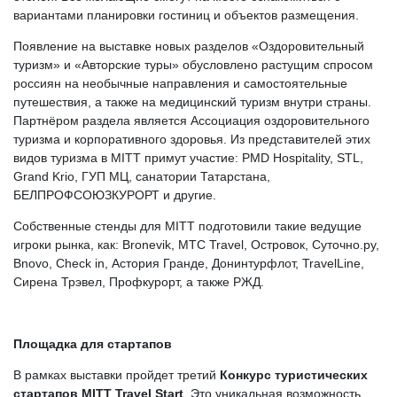
вариантами планировки гостиниц и объектов размещения.
Появление на выставке новых разделов «Оздоровительный
туризм» и «Авторские туры» обусловлено растущим спросом
россиян на необычные направления и самостоятельные
путешествия, а также на медицинский туризм внутри страны.
Партнёром раздела является Ассоциация оздоровительного
туризма и корпоративного здоровья.
Из представителей этих
видов туризма в MITT примут участие:
PMD
Hospitality, STL,
Grand Krio, ГУП МЦ
,
санатории Татарстана,
БЕЛПРОФСОЮЗКУРОРТ и другие.
Собственные стенды
для MITT
подготовили такие
ведущие
игроки рынка, как: Bronevik, МТС
Travel
, Островок, Суточно.ру,
Bnovo
,
Check
in
, Астория Гранде, Донинтурфлот, TravelLine,
Сирена Трэвел, Профкурорт, а также РЖД
.
Площадка для стартапов
В рамках выставки пройдет третий
Конкурс туристических
стартапов MITT Travel Start
. Это уникальная возможность