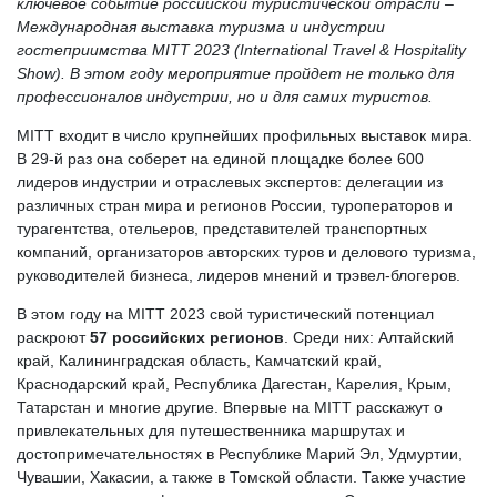
ключевое событие российской туристической отрасли –
Международная выставка туризма и индустрии
гостеприимства MITT 2023 (International Travel & Hospitality
Show). В этом году мероприятие пройдет не только для
профессионалов индустрии, но и для самих туристов.
MITT входит в число крупнейших профильных выставок мира.
В 29-й раз она соберет на единой площадке более 600
лидеров индустрии и отраслевых экспертов: делегации из
различных стран мира и регионов России, туроператоров и
турагентства, отельеров, представителей транспортных
компаний, организаторов авторских туров и делового туризма,
руководителей бизнеса, лидеров мнений и трэвел-блогеров.
В этом году на MITT 2023 свой туристический потенциал
раскроют
57 российских регионов
. Среди них: Алтайский
край, Калининградская область, Камчатский край,
Краснодарский край, Республика Дагестан, Карелия, Крым,
Татарстан и многие другие. Впервые на MITT расскажут о
привлекательных для путешественника маршрутах и
достопримечательностях в Республике Марий Эл, Удмуртии,
Чувашии, Хакасии, а также в Томской области. Также участие