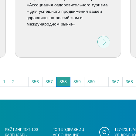
«Ассоциация оздоровительного туризма
– для успешного продвижения вашей
здравницы на российском и
международном рынке»
1
2
...
356
357
358
359
360
...
367
368
РЕЙТИНГ ТОП-100
ТОП-5 ЗДРАВНИЦ
127473, Г.
КАЛЕНДАРЬ
АССОЦИАЦИЯ
УЛ. КРАСН