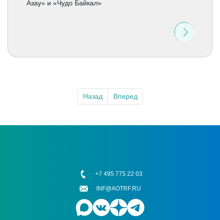
Азау» и «Чудо Байкал»
Назад
Вперед
+7 495 775 22 03
INF@AOTRF.RU