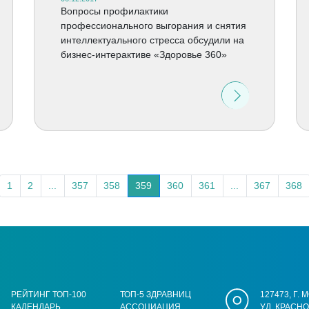
Вопросы профилактики
профессионального выгорания и снятия
интеллектуального стресса обсудили на
бизнес-интерактиве «Здоровье 360»
1
2
...
357
358
359
360
361
...
367
368
РЕЙТИНГ ТОП-100
ТОП-5 ЗДРАВНИЦ
127473, Г.
КАЛЕНДАРЬ
АССОЦИАЦИЯ
УЛ. КРАСН