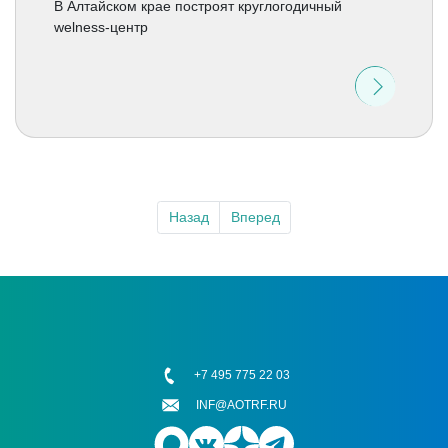
В Алтайском крае построят круглогодичный
welness-центр
Назад
Вперед
+7 495 775 22 03
INF@AOTRF.RU