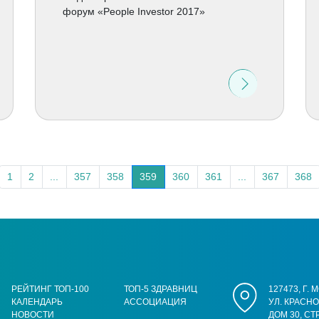
форум «People Investor 2017»
1
2
...
357
358
359
360
361
...
367
368
РЕЙТИНГ ТОП-100
ТОП-5 ЗДРАВНИЦ
127473, Г.
КАЛЕНДАРЬ
АССОЦИАЦИЯ
УЛ. КРАСН
НОВОСТИ
ДОМ 30, СТ