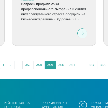
Вопросы профилактики
профессионального выгорания и снятия
интеллектуального стресса обсудили на
бизнес-интерактиве «Здоровье 360»
1
2
...
357
358
359
360
361
...
367
368
РЕЙТИНГ ТОП-100
ТОП-5 ЗДРАВНИЦ
127473, Г.
КАЛЕНДАРЬ
АССОЦИАЦИЯ
УЛ. КРАСН