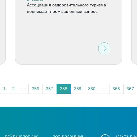
Ассоциация оздоровительного туризма
поднимает промышленный вопрос
1
2
...
356
357
358
359
360
...
366
367
РЕЙТИНГ ТОП-100
ТОП-5 ЗДРАВНИЦ
127473, Г.