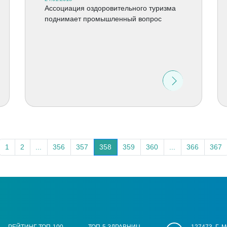
Ассоциация оздоровительного туризма
поднимает промышленный вопрос
1
2
...
356
357
358
359
360
...
366
367
РЕЙТИНГ ТОП-100
ТОП-5 ЗДРАВНИЦ
127473, Г.