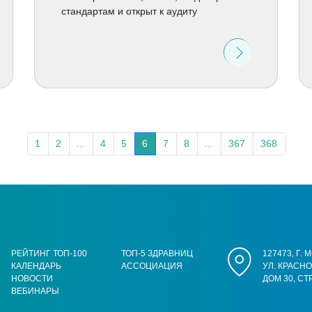
стандартам и открыт к аудиту
1
2
...
4
5
6
7
8
...
367
368
РЕЙТИНГ ТОП-100
ТОП-5 ЗДРАВНИЦ
127473, Г.
КАЛЕНДАРЬ
АССОЦИАЦИЯ
УЛ. КРАСН
НОВОСТИ
ДОМ 30, СТ
ВЕБИНАРЫ