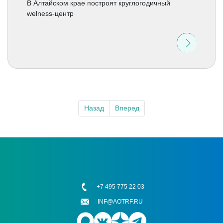
В Алтайском крае построят круглогодичный
welness-центр
Назад
Вперед
+7 495 775 22 03
INF@AOTRF.RU